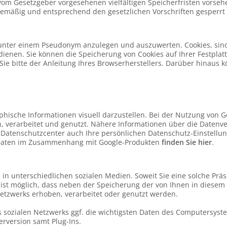
 vom Gesetzgeber vorgesehenen vielfältigen Speicherfristen vorsehe
emäßig und entsprechend den gesetzlichen Vorschriften gesperrt 
unter einem Pseudonym anzulegen und auszuwerten. Cookies, sind 
dienen. Sie können die Speicherung von Cookies auf Ihrer Festpla
e bitte der Anleitung Ihres Browserherstellers. Darüber hinaus k
hische Informationen visuell darzustellen. Bei der Nutzung von 
 verarbeitet und genutzt. Nähere Informationen über die Datenv
Datenschutzcenter auch Ihre persönlichen Datenschutz-Einstellu
 Daten im Zusammenhang mit Google-Produkten
finden Sie hier
.
 in unterschiedlichen sozialen Medien. Soweit Sie eine solche P
s ist möglich, dass neben der Speicherung der von Ihnen in dies
etzwerks erhoben, verarbeitet oder genutzt werden.
es sozialen Netzwerks ggf. die wichtigsten Daten des Computersyst
rversion samt Plug-Ins.