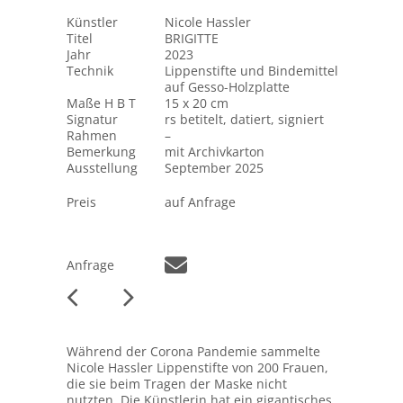
Künstler
Nicole Hassler
Titel
BRIGITTE
Jahr
2023
Technik
Lippenstifte und Bindemittel
auf Gesso-Holzplatte
Maße H B T
15 x 20 cm
Signatur
rs betitelt, datiert, signiert
Rahmen
–
Bemerkung
mit Archivkarton
Ausstellung
September 2025
Preis
auf Anfrage
Anfrage
Während der Corona Pandemie sammelte
Nicole Hassler Lippenstifte von 200 Frauen,
die sie beim Tragen der Maske nicht
nutzten. Die Künstlerin hat ein gigantisches