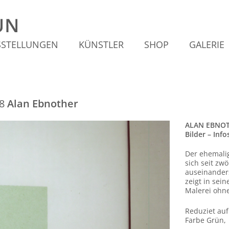
SSTELLUNGEN
KÜNSTLER
SHOP
GALERIE
8
Alan Ebnother
ALAN EBNO
Bilder – Info
Der ehemalig
sich seit zw
auseinanders
zeigt in sein
Malerei ohne
Reduziet auf
Farbe Grün, 