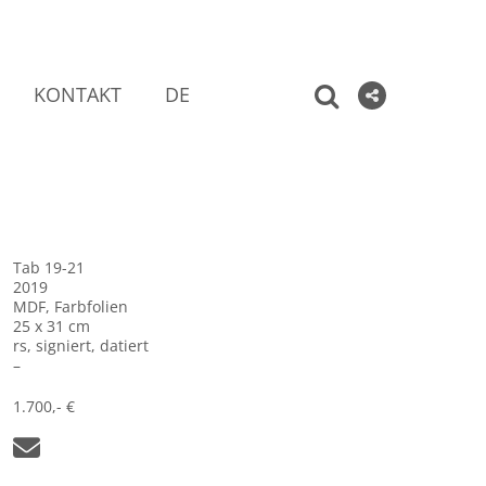
KONTAKT
DE
Tab 19-21
2019
MDF, Farbfolien
25 x 31 cm
rs, signiert, datiert
–
1.700,- €