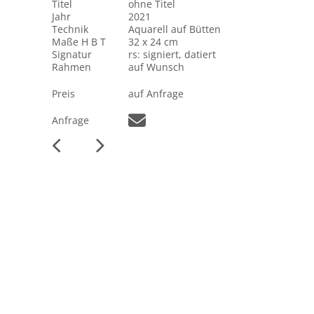
Titel
ohne Titel
Jahr
2021
Technik
Aquarell auf Bütten
Maße H B T
32 x 24 cm
Signatur
rs: signiert, datiert
Rahmen
auf Wunsch
Preis
auf Anfrage
Anfrage