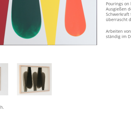
Pourings on 
Ausgießen de
Schwerkraft 
überrascht d
Arbeiten von
ständig im D
1
1557
ch.